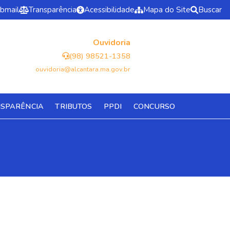
bmail
Transparência
Acessibilidade
Mapa do Site
Buscar
Ouvidoria
(98) 98521-1358
ouvidoria@alcantara.ma.gov.br
SPARÊNCIA
TRIBUTOS
PPDI
CONCURSO