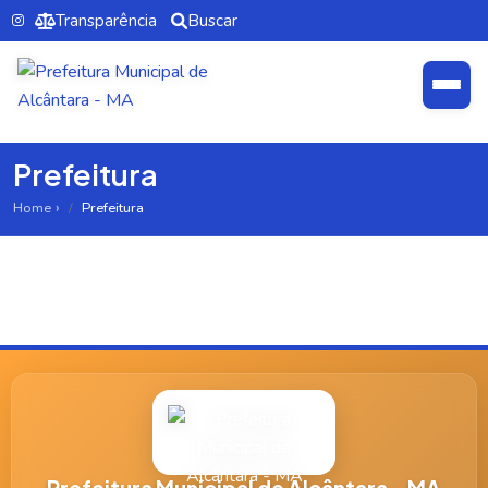
Transparência
Buscar
Prefeitura
Home
Prefeitura
Prefeitura Municipal de Alcântara - MA