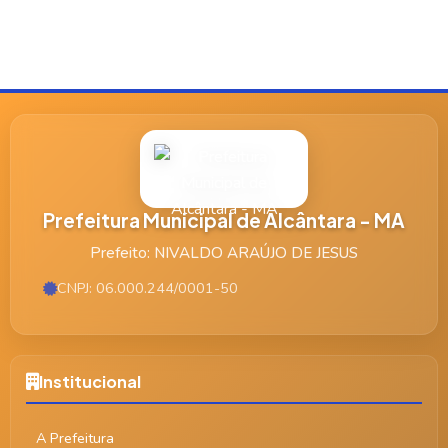
Prefeitura Municipal de Alcântara - MA
Prefeito: NIVALDO ARAÚJO DE JESUS
CNPJ: 06.000.244/0001-50
Institucional
A Prefeitura